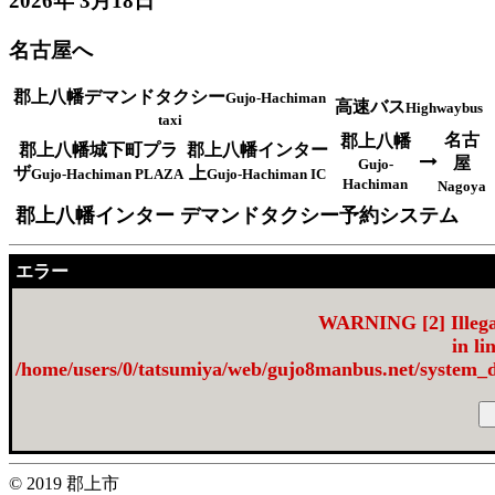
2026年 3月18日
名古屋へ
郡上八幡デマンドタクシー
Gujo-Hachiman
高速バス
Highwaybus
taxi
名古
郡上八幡
郡上八幡城下町プラ
郡上八幡インター
屋
Gujo-
ザ
上
Gujo-Hachiman PLAZA
Gujo-Hachiman IC
Hachiman
Nagoya
郡上八幡インター デマンドタクシー予約システム
エラー
WARNING
[2] Illeg
in li
/home/users/0/tatsumiya/web/gujo8manbus.net/sys
© 2019 郡上市