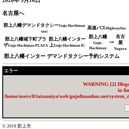
2026年 3月16日
名古屋へ
郡上八幡デマンドタクシー
Gujo-Hachiman
高速バス
Highwaybus
taxi
名古
郡上八幡
郡上八幡城下町プラ
郡上八幡インター
屋
Gujo-
ザ
上
Gujo-Hachiman PLAZA
Gujo-Hachiman IC
Hachiman
Nagoya
郡上八幡インター デマンドタクシー予約システム
エラー
WARNING
[2] Illeg
in li
/home/users/0/tatsumiya/web/gujo8manbus.net/sys
© 2019 郡上市