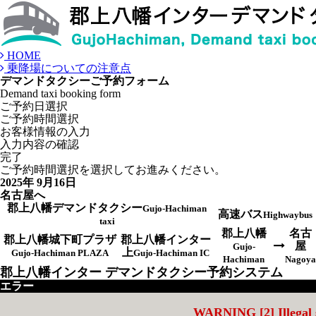
HOME
乗降場についての注意点
デマンドタクシーご予約フォーム
Demand taxi booking form
ご予約日選択
ご予約時間選択
お客様情報の入力
入力内容の確認
完了
ご予約時間選択を選択してお進みください。
2025年 9月16日
名古屋へ
郡上八幡デマンドタクシー
Gujo-Hachiman
高速バス
Highwaybus
taxi
郡上八幡
名古
郡上八幡城下町プラザ
郡上八幡インター
屋
Gujo-
上
Gujo-Hachiman PLAZA
Gujo-Hachiman IC
Hachiman
Nagoya
郡上八幡インター デマンドタクシー予約システム
エラー
WARNING
[2] Illegal