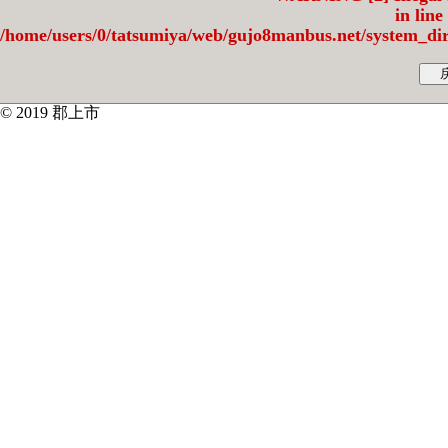
in line
/home/users/0/tatsumiya/web/gujo8manbus.net/syste
© 2019 郡上市