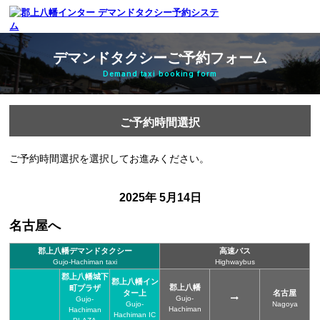
デマンドタクシーご予約フォーム
Demand taxi booking form
ご予約時間選択
ご予約時間選択を選択してお進みください。
2025年 5月14日
名古屋へ
郡上八幡デマンドタクシー
高速バス
Gujo-Hachiman taxi
Highwaybus
郡上八幡城下
郡上八幡イン
郡上八幡
町プラザ
ター上
名古屋
Gujo-
Gujo-
Gujo-
Nagoya
Hachiman
Hachiman
Hachiman IC