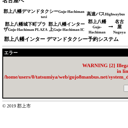
名古屋へ
郡上八幡デマンドタクシー
Gujo-Hachiman
高速バス
Highwaybus
taxi
郡上八幡
名古
郡上八幡城下町プラ
郡上八幡インター
屋
Gujo-
ザ
上
Gujo-Hachiman PLAZA
Gujo-Hachiman IC
Hachiman
Nagoya
郡上八幡インター デマンドタクシー予約システム
エラー
WARNING
[2] Illeg
in li
/home/users/0/tatsumiya/web/gujo8manbus.net/sys
© 2019 郡上市