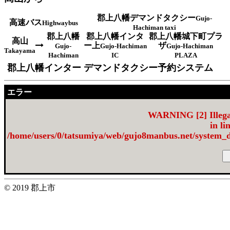
郡上八幡デマンドタクシー
Gujo-
高速バス
Highwaybus
Hachiman taxi
郡上八幡
郡上八幡インタ
郡上八幡城下町プラ
高山
ー上
ザ
Gujo-
Gujo-Hachiman
Gujo-Hachiman
Takayama
Hachiman
IC
PLAZA
郡上八幡インター デマンドタクシー予約システム
エラー
WARNING
[2] Illeg
in li
/home/users/0/tatsumiya/web/gujo8manbus.net/sys
© 2019 郡上市